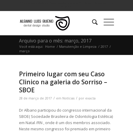
Clínica de Estética Odontológica em Curitiba - Albano Luis
Bueno.
Arquivo para o mês: março, 2017
Você está aqui:
Home
/
Manutenção e Limpeza
/
2017
/
março
Primeiro lugar com seu Caso
Clinico na galeria do Sorriso –
SBOE
/
/
28 de março de 2017
em
Notícias
por
exacta
Dr Albano participou do congresso internacional da
SBOE( Sociedade Brasileira de Odontologia Estética)
em Natal /RN , onde é um dos membros associado.
Neste mesmo congresso foi premiado em primeiro