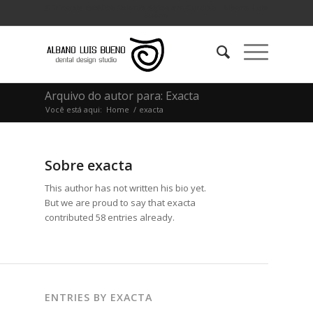
Clínica de Estética Odontológica em Curitiba - Albano Luis
Bueno.
Arquivo do autor para: Exacta
Você está aqui:
Home
/
exacta
Sobre
exacta
This author has not written his bio yet.
But we are proud to say that
exacta
contributed 58 entries already.
ENTRIES BY EXACTA