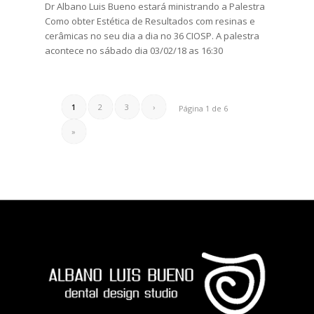
Dr Albano Luis Bueno estará ministrando a Palestra
Como obter Estética de Resultados com resinas e
cerâmicas no seu dia a dia no 36 CIOSP. A palestra
acontece no sábado dia 03/02/18 as 16:30
1
2
3
›
Página 1 de 6
»